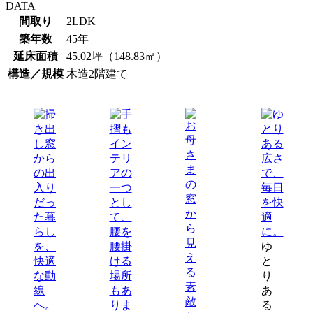
DATA
間取り
2LDK
築年数
45年
延床面積
45.02坪（148.83㎡）
構造／規模
木造2階建て
ゆ
と
り
あ
る