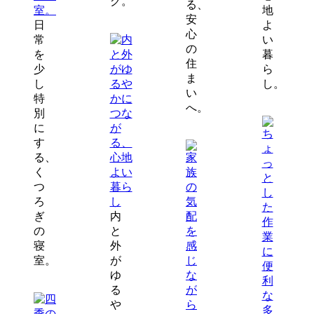
グ。
る、
地
安
日
よ
心
常
い
の
を
暮
住
少
ら
ま
し
し。
い
特
へ。
別
に
す
る、
く
つ
ろ
ぎ
内
の
と
寝
外
室。
が
ゆ
る
や