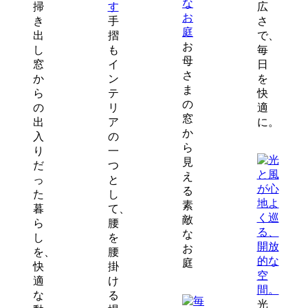
掃
広
き
手
さ
出
摺
で、
お
し
も
毎
母
窓
イ
日
さ
か
ン
を
ま
ら
テ
快
の
の
リ
適
窓
出
ア
に。
か
入
の
ら
り
一
見
だ
つ
え
っ
と
る
た
し
素
暮
て、
敵
ら
腰
な
し
を
お
を、
腰
庭
快
掛
適
け
な
る
光