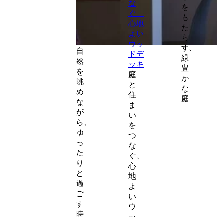
を
も
た
ら
す、
自
緑
然
豊
を
庭
か
眺
と
な
め
住
庭
な
ま
が
い
ら、
を
ゆ
つ
っ
な
た
ぐ、
り
心
と
地
過
よ
ご
い
す
ウ
時
ッ