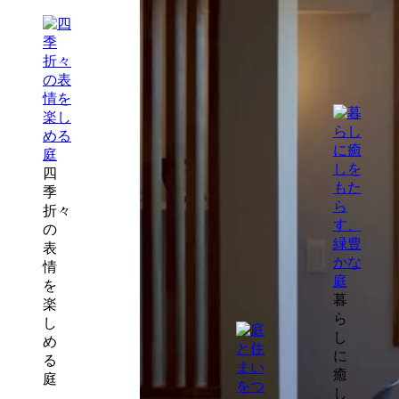
な
ス
が
ペ
ら
ー
集
ス
中
で
き
る
ス
タ
四
デ
季
ィ
折々
コ
の
ー
表
ナ
情
ー
を
暮
楽
ら
し
し
め
に
る
癒
庭
し