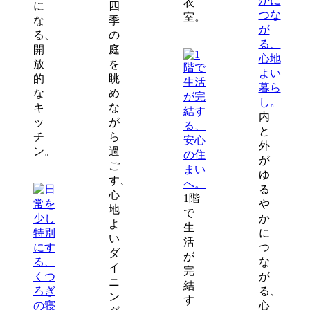
衣
に
四
室。
な
季
る、
の
開
庭
放
を
的
眺
な
め
キ
な
内
ッ
が
と
チ
ら
外
ン。
過
が
ご
ゆ
す、
る
心
1階
や
地
で
か
よ
生
に
い
活
つ
ダ
が
な
イ
完
が
ニ
結
る、
ン
す
心