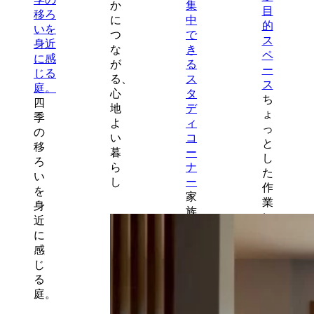
か
に
つ
な
が
る、
心
ち
四
地
ょ
季
よ
っ
の
い
と
移
暮
し
ろ
ら
た
い
し
作
を
家
業
身
族
に
近
の
便
に
気
利
感
配
な
じ
を
多
る
感
目
庭。
じ
的