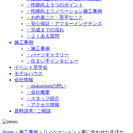
・性能向上３つのポイント
・性能向上リノベーション施工事例
・お約束ごと・苦手なこと
・安心保証・アフターメンテナンス
・完成までの流れ
・よくある質問
施工事例
・施工事例
・パーツギャラリー
・住まい手インタビュー
イベント見学会
モデルハウス
会社情報
・mokureismの想い
・会社概要
・スタッフ紹介
・アクセス情報
資料請求 / ご相談
Home
>
施工事例
>
リノベーション
>
家に合わせた生活か