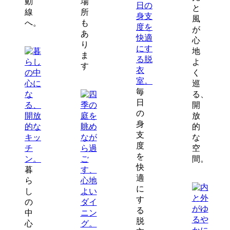
動
場
と
線
所
風
へ。
も
が
あ
心
り
地
ま
よ
す
く
巡
毎
る、
日
開
の
放
身
的
支
な
度
空
を
間。
快
暮
適
ら
に
し
す
の
る
中
脱
心