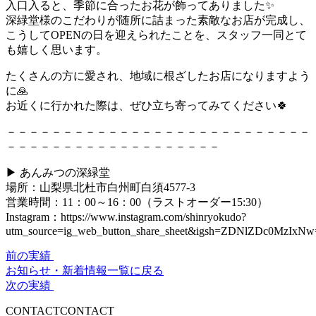
入口入ると、季節に合ったお花が飾ってありました✨
深緑堂様のこだわりが随所に詰まった素敵なお店が完成し、
こうしてOPENの日を迎えられたことを、スタッフ一同とて
も嬉しく思います。
たくさんの方に愛され、地域に根ざしたお店になりますよう
に🙏
お近くに行かれた際は、ぜひ立ち寄ってみてください🍀
－－－－－－－－－－－－－－－－－－－－－－－－－－－
－－－－－－－－－－－－－－－－－－－
▶ あんみつの深緑堂
場所：山梨県北杜市白州町白須4577-3
営業時間：11：00～16：00（ラストオーダー15:30）
Instagram：https://www.instagram.com/shinryokudo?
utm_source=ig_web_button_share_sheet&igsh=ZDNlZDc0MzIxN
前の実績
お知らせ・新着情報一覧に戻る
次の実績
CONTACT
CONTACT