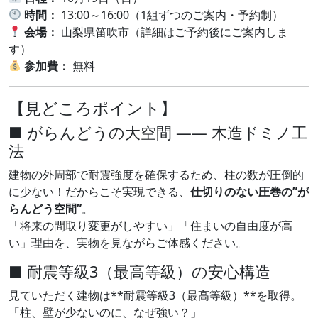
時間：
13:00～16:00（1組ずつのご案内・予約制）
会場：
山梨県笛吹市（詳細はご予約後にご案内しま
す）
参加費：
無料
【見どころポイント】
■ がらんどうの大空間 —— 木造ドミノ工
法
建物の外周部で耐震強度を確保するため、柱の数が圧倒的
に少ない！だからこそ実現できる、
仕切りのない圧巻の”が
らんどう空間”
。
「将来の間取り変更がしやすい」「住まいの自由度が高
い」理由を、実物を見ながらご体感ください。
■ 耐震等級3（最高等級）の安心構造
見ていただく建物は**耐震等級3（最高等級）**を取得。
「柱、壁が少ないのに、なぜ強い？」