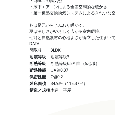
・C値0.2の高気密
・床下エアコンによる全館空調的な暖かさ
・第一種熱交換換気システムによるきれいな
冬は足元からじんわり暖かく、
夏は涼しさがやさしく広がる室内環境。
性能と自然素材の心地よさが両立した住まい
DATA
間取り
3LDK
耐震等級
耐震等級3
断熱等級
断熱等級6.5相当（5地域）
断熱性能
UA値0.37
気密性能
C値0.2
延床面積
34.9坪（115.37㎡）
構造／規模
木造 平屋