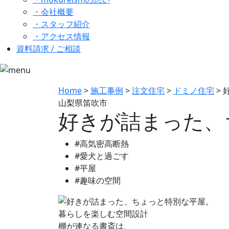
・会社概要
・スタッフ紹介
・アクセス情報
資料請求 / ご相談
Home
>
施工事例
>
注文住宅
>
ドミノ住宅
>
山梨県笛吹市
好きが詰まった、
#
高気密高断熱
#
愛犬と過ごす
#
平屋
#
趣味の空間
暮らしを楽しむ空間設計
棚が連なる書斎は、