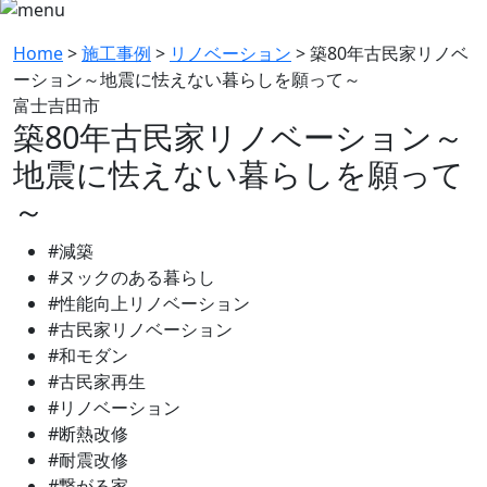
Home
>
施工事例
>
リノベーション
>
築80年古民家リノベ
ーション～地震に怯えない暮らしを願って～
富士吉田市
築80年古民家リノベーション～
地震に怯えない暮らしを願って
～
#
減築
#
ヌックのある暮らし
#
性能向上リノベーション
#
古民家リノベーション
#
和モダン
#
古民家再生
#
リノベーション
#
断熱改修
#
耐震改修
#
繋がる家