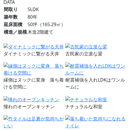
DATA
間取り
5LDK
築年数
80年
延床面積
50坪（165.29㎡）
構造／規模
木造2階建て
ダイナミックに繋がる天井
古民家の立派な梁
縁側はヌックに変身 落ち着
耐震補強を入れLDKはワンル
ける空間に
ームに
憧れのオープンキッチン
ナチュラルな和室