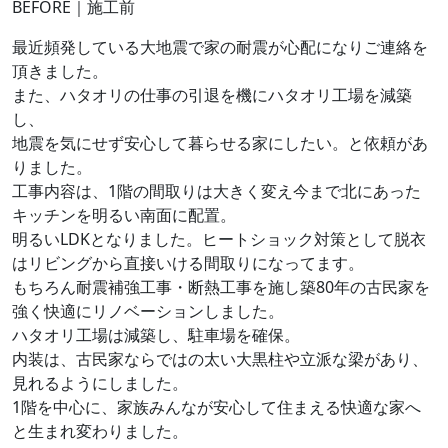
BEFORE｜施工前
最近頻発している大地震で家の耐震が心配になりご連絡を
頂きました。
また、ハタオリの仕事の引退を機にハタオリ工場を減築
し、
地震を気にせず安心して暮らせる家にしたい。と依頼があ
りました。
工事内容は、1階の間取りは大きく変え今まで北にあった
キッチンを明るい南面に配置。
明るいLDKとなりました。ヒートショック対策として脱衣
はリビングから直接いける間取りになってます。
もちろん耐震補強工事・断熱工事を施し築80年の古民家を
強く快適にリノベーションしました。
ハタオリ工場は減築し、駐車場を確保。
内装は、古民家ならではの太い大黒柱や立派な梁があり、
見れるようにしました。
1階を中心に、家族みんなが安心して住まえる快適な家へ
と生まれ変わりました。